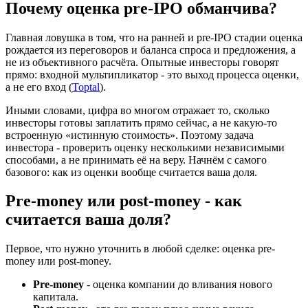
Почему оценка pre-IPO обманчива?
Главная ловушка в том, что на ранней и pre-IPO стадии оценка
рождается из переговоров и баланса спроса и предложения, а
не из объективного расчёта. Опытные инвесторы говорят
прямо: входной мультипликатор - это выход процесса оценки,
а не его вход (
Toptal
).
Иными словами, цифра во многом отражает то, сколько
инвесторы готовы заплатить прямо сейчас, а не какую-то
встроенную «истинную стоимость». Поэтому задача
инвестора - проверить оценку несколькими независимыми
способами, а не принимать её на веру. Начнём с самого
базового: как из оценки вообще считается ваша доля.
Pre-money или post-money - как
считается ваша доля?
Первое, что нужно уточнить в любой сделке: оценка pre-
money или post-money.
Pre-money
- оценка компании до вливания нового
капитала.