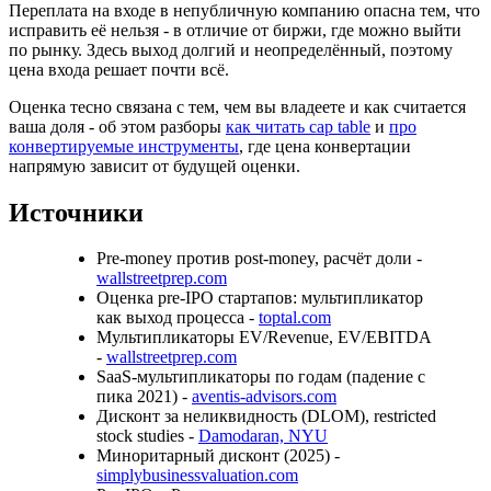
Переплата на входе в непубличную компанию опасна тем, что
исправить её нельзя - в отличие от биржи, где можно выйти
по рынку. Здесь выход долгий и неопределённый, поэтому
цена входа решает почти всё.
Оценка тесно связана с тем, чем вы владеете и как считается
ваша доля - об этом разборы
как читать cap table
и
про
конвертируемые инструменты
, где цена конвертации
напрямую зависит от будущей оценки.
Источники
Pre-money против post-money, расчёт доли -
wallstreetprep.com
Оценка pre-IPO стартапов: мультипликатор
как выход процесса -
toptal.com
Мультипликаторы EV/Revenue, EV/EBITDA
-
wallstreetprep.com
SaaS-мультипликаторы по годам (падение с
пика 2021) -
aventis-advisors.com
Дисконт за неликвидность (DLOM), restricted
stock studies -
Damodaran, NYU
Миноритарный дисконт (2025) -
simplybusinessvaluation.com