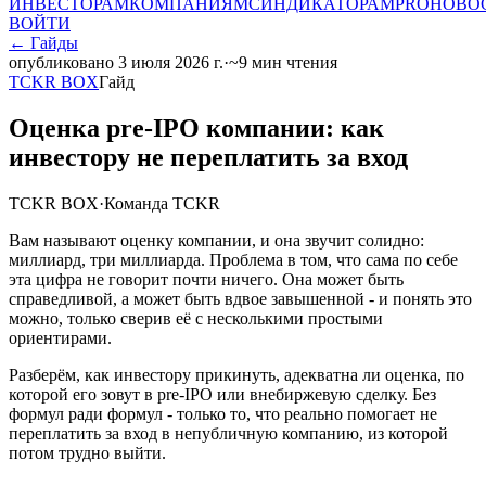
ИНВЕСТОРАМ
КОМПАНИЯМ
СИНДИКАТОРАМ
PRO
НОВО
ВОЙТИ
←
Гайды
опубликовано
3 июля 2026 г.
·
~
9
мин чтения
TCKR BOX
Гайд
Оценка pre-IPO компании: как
инвестору не переплатить за вход
TCKR BOX
·
Команда TCKR
Вам называют оценку компании, и она звучит солидно:
миллиард, три миллиарда. Проблема в том, что сама по себе
эта цифра не говорит почти ничего. Она может быть
справедливой, а может быть вдвое завышенной - и понять это
можно, только сверив её с несколькими простыми
ориентирами.
Разберём, как инвестору прикинуть, адекватна ли оценка, по
которой его зовут в pre-IPO или внебиржевую сделку. Без
формул ради формул - только то, что реально помогает не
переплатить за вход в непубличную компанию, из которой
потом трудно выйти.