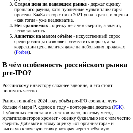
Старая цена на падающем рынке
- держат оценку
прошлого раунда, хотя публичные мультипликаторы
просели. SaaS-сектор с пика 2021 упал в разы, и оценка
«как тогда» уже неадекватна.
Нет сравнимых
- оценку не с чем сверить, а значит,
легко завысить.
Ажиотаж на малом объёме
- искусственный спрос
среди розницы позволяет разместить дорого, а на
коррекции цена валится даже на небольших продажах
(
Forbes
).
В чём особенность российского рынка
pre-IPO?
Российскому инвестору сложнее вдвойне, и это стоит
понимать честно.
Рынок тонкий: в 2024 году объём pre-IPO составил чуть
больше 4 млрд ₽, сделок в году - полтора-два десятка (
РБК
).
Публичных сопоставимых техов мало, поэтому метод
мультипликаторов хромает - оценку буквально не с чем честно
сверить. Добавьте к этому оценку «от организатора» и
высокую ключевую ставку, которая через требуемую