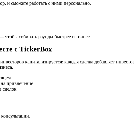
ор, и сможете работать с ними персонально.
— чтобы собирать раунды быстрее и точнее.
есте с TickerBox
 инвесторов
капитализируется
: каждая сделка добавляет инвест
знеса.
сяцем
т на привлечение
в сделок
консультации.