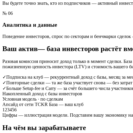
Вы будете точно знать, кто из подписчиков — активный инвест
№
06
Аналитика и данные
Поведение инвесторов, спрос по секторам и бенчмарки сделок 
Ваш
актив
— база инвесторов растёт вм
Разовая комиссия приносит доход только в момент сделки. База
пожизненную ценность инвестора (LTV) и стоимость вашего би
✓
Подписка на клуб
—
рекуррентный доход с базы, месяц за ме
✓
Повторные сделки
—
та же база участвует снова — без затра
✓
Больше Setup-fee и Carry
—
за счёт большего числа участнико
Накопленный доход с базы инвесторов
Условная модель · по сделкам
Апсайд от сети TCKR
База — ваш клуб
1
2
3
4
5
6
Цифры — иллюстрация модели. Подставим вашу экономику на 
На чём вы зарабатываете