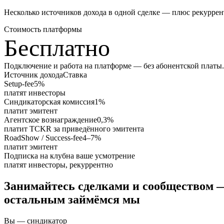
Несколько источников дохода в одной сделке — плюс рекуррент
Стоимость платформы
Бесплатно
Подключение и работа на платформе — без абонентской платы. 
Источник дохода
Ставка
Setup-fee
5%
платят инвесторы
Синдикаторская комиссия
1%
платит эмитент
Агентское вознаграждение
0,3%
платит TCKR за приведённого эмитента
RoadShow / Success-fee
4–7%
платит эмитент
Подписка на клуб
на ваше усмотрение
платят инвесторы, рекуррентно
Занимайтесь сделками и сообществом 
остальным займёмся мы
Вы — синдикатор