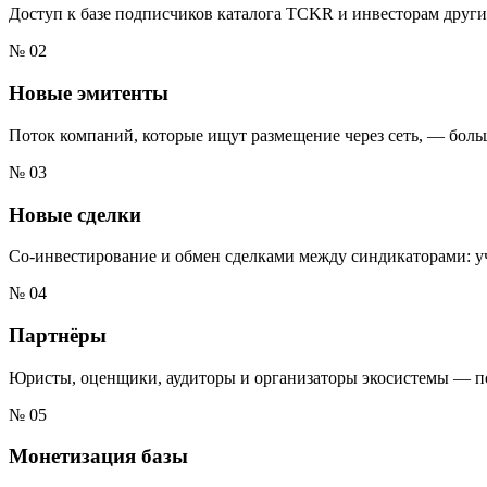
Доступ к базе подписчиков каталога TCKR и инвесторам других
№
02
Новые эмитенты
Поток компаний, которые ищут размещение через сеть, — боль
№
03
Новые сделки
Со-инвестирование и обмен сделками между синдикаторами: уча
№
04
Партнёры
Юристы, оценщики, аудиторы и организаторы экосистемы — по
№
05
Монетизация базы