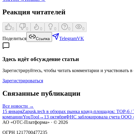
Реакция читателей
0
0
0
0
0
0
Поделиться
Telegram
VK
Ссылка
Здесь идёт обсуждение статьи
Зарегистрируйтесь, чтобы читать комментарии и участвовать в
Зарегистрироваться
Связанные публикации
Все
новости
→
15 января
Zapusk.tech в обзорах рынка крауд-площадок: TOP-6 
компании
YouTool
→
13 октября
ФНС заблокировала счета ООО «
АО «ОТС-Платформа» · ©
2026
ОГРН 1217700477235