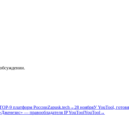
 обсуждении.
/ TOP-9 платформ России
Zapusk.tech
→
28 ноября
У YouTool, готов
Дженезис» — правообладателя IP YouTool
YouTool
→