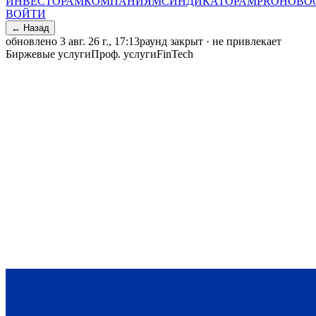
ИНВЕСТОРАМ
КОМПАНИЯМ
СИНДИКАТОРАМ
PRO
НОВО
ВОЙТИ
← Назад
обновлено
3 авг. 26 г., 17:13
раунд закрыт · не привлекает
Биржевые услуги
Проф. услуги
FinTech