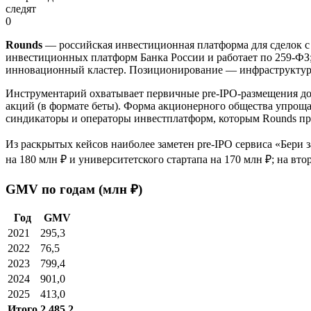
следят
0
Rounds
— российская инвестиционная платформа для сделок 
инвестиционных платформ Банка России и работает по 259-Ф
инновационный кластер. Позиционирование — инфраструктура 
Инструментарий охватывает первичные pre-IPO-размещения д
акций (в формате беты). Форма акционерного общества упроща
синдикаторы и операторы инвестплатформ, которым Rounds пр
Из раскрытых кейсов наиболее заметен pre-IPO сервиса «Бери 
на 180 млн ₽ и университетского стартапа на 170 млн ₽; на в
GMV по годам (млн ₽)
Год
GMV
2021
295,3
2022
76,5
2023
799,4
2024
901,0
2025
413,0
Итого
2 485,2