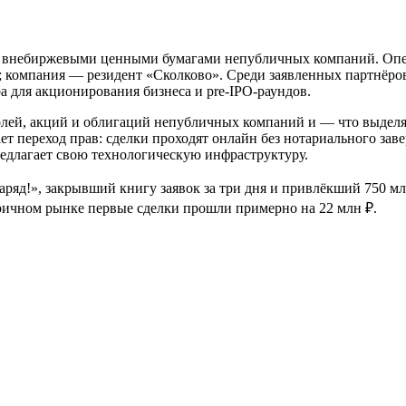
с внебиржевыми ценными бумагами непубличных компаний. Опер
З; компания — резидент «Сколково». Среди заявленных партнё
для акционирования бизнеса и pre-IPO-раундов.
олей, акций и облигаций непубличных компаний и — что выде
ет переход прав: сделки проходят онлайн без нотариального за
едлагает свою технологическую инфраструктуру.
заряд!», закрывший книгу заявок за три дня и привлёкший 750 м
торичном рынке первые сделки прошли примерно на 22 млн ₽.