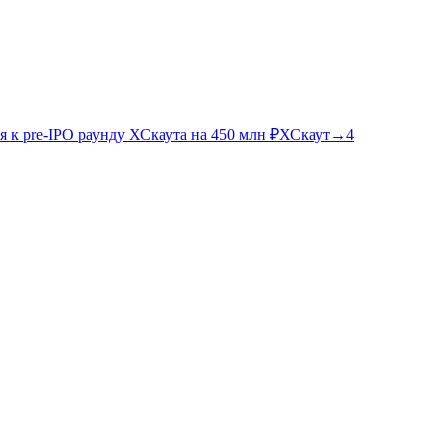
 к pre-IPO раунду ХСкаута на 450 млн ₽
ХСкаут
→
4