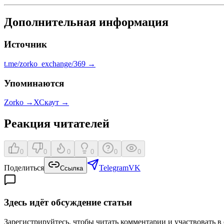
Дополнительная информация
Источник
t.me/zorko_exchange/369
→
Упоминаются
Zorko
→
ХСкаут
→
Реакция читателей
0
0
0
0
0
0
Поделиться
Telegram
VK
Ссылка
Здесь идёт обсуждение статьи
Зарегистрируйтесь, чтобы читать комментарии и участвовать в