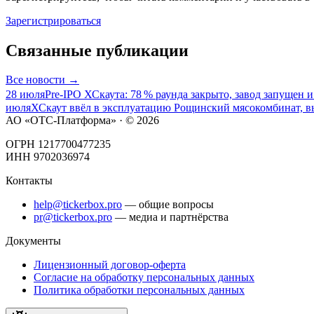
Зарегистрироваться
Связанные публикации
Все
новости
→
28 июля
Pre‑IPO ХСкаута: 78 % раунда закрыто, завод запущен 
июля
ХСкаут ввёл в эксплуатацию Рощинский мясокомбинат, в
АО «ОТС-Платформа» · ©
2026
ОГРН 1217700477235
ИНН 9702036974
Контакты
help@tickerbox.pro
— общие вопросы
pr@tickerbox.pro
— медиа и партнёрства
Документы
Лицензионный договор-оферта
Согласие на обработку персональных данных
Политика обработки персональных данных