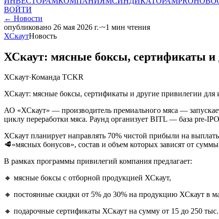
ИНВЕСТОРАМ
КОМПАНИЯМ
СИНДИКАТОРАМ
PRO
НОВО
ВОЙТИ
←
Новости
опубликовано
26 мая 2026 г.
·
~
1
мин чтения
ХСкаут
Новость
ХСкаут: мясные боксы, сертификаты и 
ХСкаут
·
Команда TCKR
ХСкаут: мясные боксы, сертификаты и другие привилегии для 
АО «ХСкаут» — производитель премиального мяса — запускает 
циклу переработки мяса. Раунд организует BITL — база pre-IP
ХСкаут планирует направлять 70% чистой прибыли на выплаты 
🥩«мясных бонусов», состав и объем которых зависят от сумм
В рамках программы привилегий компания предлагает:
🔸 мясные боксы с отборной продукцией ХСкаут,
🔸 постоянные скидки от 5% до 30% на продукцию ХСкаут в 
🔸 подарочные сертификаты ХСкаут на сумму от 15 до 250 тыс.