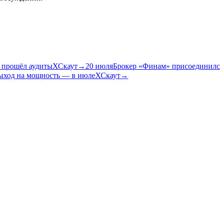
и прошёл аудиты
ХСкаут
→
20 июля
Брокер «Финам» присоединился
ыход на мощность — в июле
ХСкаут
→