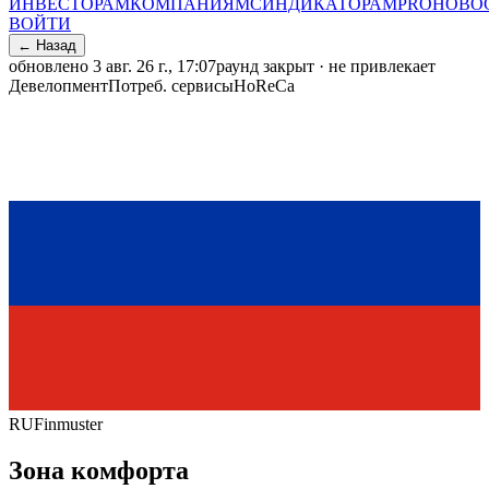
ИНВЕСТОРАМ
КОМПАНИЯМ
СИНДИКАТОРАМ
PRO
НОВО
ВОЙТИ
← Назад
обновлено
3 авг. 26 г., 17:07
раунд закрыт · не привлекает
Девелопмент
Потреб. сервисы
HoReCa
RU
Finmuster
Зона комфорта