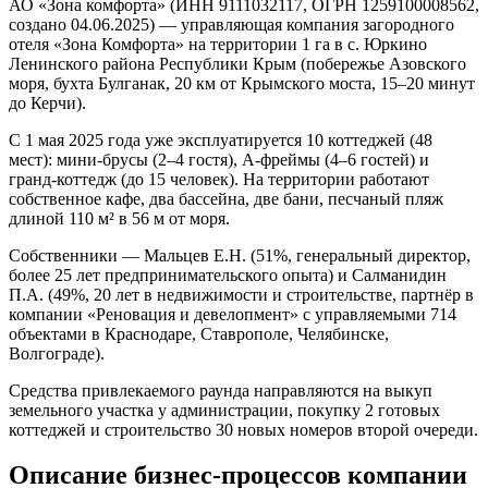
АО «Зона комфорта» (ИНН 9111032117, ОГРН 1259100008562,
создано 04.06.2025) — управляющая компания загородного
отеля «Зона Комфорта» на территории 1 га в с. Юркино
Ленинского района Республики Крым (побережье Азовского
моря, бухта Булганак, 20 км от Крымского моста, 15–20 минут
до Керчи).
С 1 мая 2025 года уже эксплуатируется 10 коттеджей (48
мест): мини-брусы (2–4 гостя), А-фреймы (4–6 гостей) и
гранд-коттедж (до 15 человек). На территории работают
собственное кафе, два бассейна, две бани, песчаный пляж
длиной 110 м² в 56 м от моря.
Собственники — Мальцев Е.Н. (51%, генеральный директор,
более 25 лет предпринимательского опыта) и Салманидин
П.А. (49%, 20 лет в недвижимости и строительстве, партнёр в
компании «Реновация и девелопмент» с управляемыми 714
объектами в Краснодаре, Ставрополе, Челябинске,
Волгограде).
Средства привлекаемого раунда направляются на выкуп
земельного участка у администрации, покупку 2 готовых
коттеджей и строительство 30 новых номеров второй очереди.
Описание бизнес-процессов компании