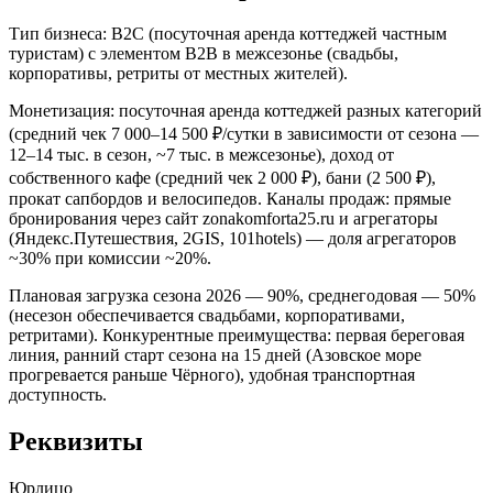
Тип бизнеса: B2C (посуточная аренда коттеджей частным
туристам) с элементом B2B в межсезонье (свадьбы,
корпоративы, ретриты от местных жителей).
Монетизация: посуточная аренда коттеджей разных категорий
(средний чек 7 000–14 500 ₽/сутки в зависимости от сезона —
12–14 тыс. в сезон, ~7 тыс. в межсезонье), доход от
собственного кафе (средний чек 2 000 ₽), бани (2 500 ₽),
прокат сапбордов и велосипедов. Каналы продаж: прямые
бронирования через сайт zonakomforta25.ru и агрегаторы
(Яндекс.Путешествия, 2GIS, 101hotels) — доля агрегаторов
~30% при комиссии ~20%.
Плановая загрузка сезона 2026 — 90%, среднегодовая — 50%
(несезон обеспечивается свадьбами, корпоративами,
ретритами). Конкурентные преимущества: первая береговая
линия, ранний старт сезона на 15 дней (Азовское море
прогревается раньше Чёрного), удобная транспортная
доступность.
Реквизиты
Юрлицо