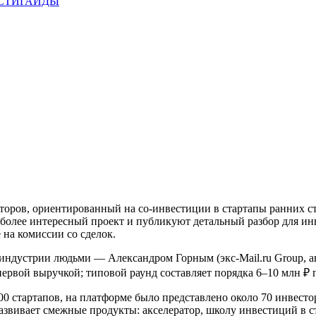
СТИ
ГАЙДЫ
оров, ориентированный на со-инвестиции в стартапы ранних с
более интересный проект и публикуют детальный разбор для и
 на комиссии со сделок.
 индустрии людьми — Александром Горным (экс-Mail.ru Group, 
ервой выручкой; типовой раунд составляет порядка 6–10 млн ₽ 
00 стартапов, на платформе было представлено около 70 инвестор
развивает смежные продукты: акселератор, школу инвестиций в с