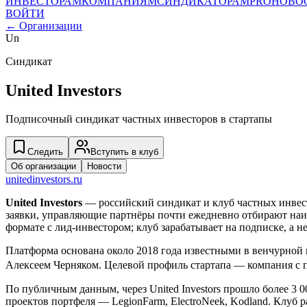
ИНВЕСТОРАМ
КОМПАНИЯМ
СИНДИКАТОРАМ
PRO
НОВО
ВОЙТИ
← Организации
Un
Синдикат
United Investors
Подписочный синдикат частных инвесторов в стартапы
Следить
Вступить в клуб
Об организации
Новости
unitedinvestors.ru
United Investors
— российский синдикат и клуб частных инвест
заявки, управляющие партнёры почти ежедневно отбирают наи
формате с лид-инвестором; клуб зарабатывает на подписке, а не
Платформа основана около 2018 года известными в венчурной
Алексеем Черняком. Целевой профиль стартапа — компания с п
По публичным данным, через United Investors прошло более 3 0
проектов портфеля — LegionFarm, ElectroNeek, Kodland. Клуб 