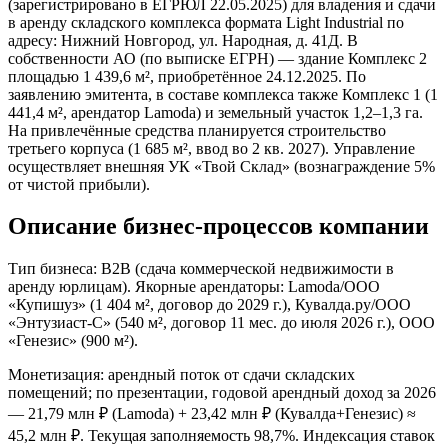
(зарегистрировано в ЕГРЮЛ 22.05.2025) для владения и сдачи
в аренду складского комплекса формата Light Industrial по
адресу: Нижний Новгород, ул. Народная, д. 41Д. В
собственности АО (по выписке ЕГРН) — здание Комплекс 2
площадью 1 439,6 м², приобретённое 24.12.2025. По
заявлению эмитента, в составе комплекса также Комплекс 1 (1
441,4 м², арендатор Lamoda) и земельный участок 1,2–1,3 га.
На привлечённые средства планируется строительство
третьего корпуса (1 685 м², ввод во 2 кв. 2027). Управление
осуществляет внешняя УК «Твой Склад» (вознаграждение 5%
от чистой прибыли).
Описание бизнес-процессов компании
Тип бизнеса: B2B (сдача коммерческой недвижимости в
аренду юрлицам). Якорные арендаторы: Lamoda/ООО
«Купишуз» (1 404 м², договор до 2029 г.), Кувалда.ру/ООО
«Энтузиаст-С» (540 м², договор 11 мес. до июля 2026 г.), ООО
«Генезис» (900 м²).
Монетизация: арендный поток от сдачи складских
помещений; по презентации, годовой арендный доход за 2026
— 21,79 млн ₽ (Lamoda) + 23,42 млн ₽ (Кувалда+Генезис) ≈
45,2 млн ₽. Текущая заполняемость 98,7%. Индексация ставок