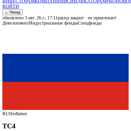
ИНВЕСТОРАМ
КОМПАНИЯМ
СИНДИКАТОРАМ
PRO
НОВО
ВОЙТИ
← Назад
обновлено
3 авг. 26 г., 17:11
раунд закрыт · не привлекает
Девелопмент
Индустриальные фонды
Спецфонды
RU
Hedlainer
ТС4