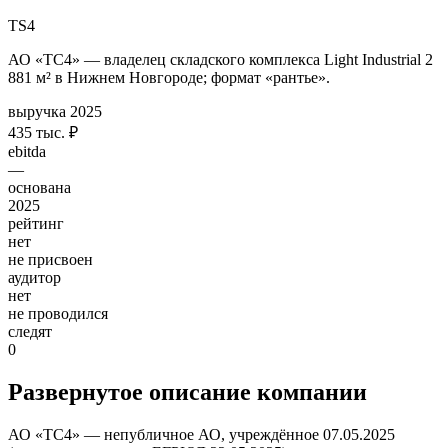
TS4
АО «ТС4» — владелец складского комплекса Light Industrial 2
881 м² в Нижнем Новгороде; формат «рантье».
выручка 2025
435 тыс. ₽
ebitda
—
основана
2025
рейтинг
нет
не присвоен
аудитор
нет
не проводился
следят
0
Развернутое описание компании
АО «ТС4» — непубличное АО, учреждённое 07.05.2025