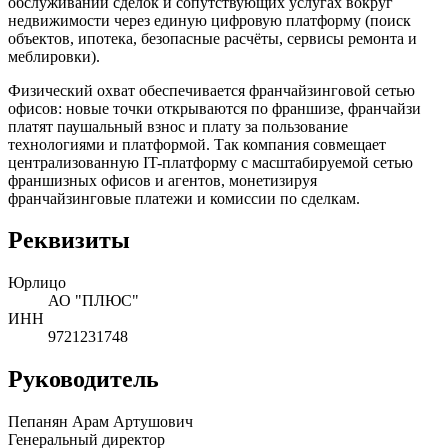
обслуживании сделок и сопутствующих услугах вокруг
недвижимости через единую цифровую платформу (поиск
объектов, ипотека, безопасные расчёты, сервисы ремонта и
меблировки).
Физический охват обеспечивается франчайзинговой сетью
офисов: новые точки открываются по франшизе, франчайзи
платят паушальный взнос и плату за пользование
технологиями и платформой. Так компания совмещает
централизованную IT-платформу с масштабируемой сетью
франшизных офисов и агентов, монетизируя
франчайзинговые платежи и комиссии по сделкам.
Реквизиты
Юрлицо
АО "ПЛЮС"
ИНН
9721231748
Руководитель
Пепанян Арам Артушович
Генеральный директор