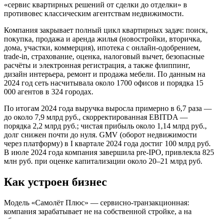
«сервис квартирных решений от сделки до отделки» в
противовес классическим агентствам недвижимости.
Компания закрывает полный цикл квартирных задач: поиск,
покупка, продажа и аренда жилья (новостройки, вторичка,
дома, участки, коммерция), ипотека с онлайн-одобрением,
trade-in, страхование, оценка, налоговый вычет, безопасные
расчёты и электронная регистрация, а также флиппинг,
дизайн интерьера, ремонт и продажа мебели. По данным на
2024 год сеть насчитывала около 1700 офисов и порядка 15
000 агентов в 324 городах.
По итогам 2024 года выручка выросла примерно в 6,7 раза —
до около 7,9 млрд руб., скорректированная EBITDA —
порядка 2,2 млрд руб.; чистая прибыль около 1,14 млрд руб.,
долг снижен почти до нуля. GMV (оборот недвижимости
через платформу) в I квартале 2024 года достиг 100 млрд руб.
В июле 2024 года компания завершила pre-IPO, привлекла 825
млн руб. при оценке капитализации около 20–21 млрд руб.
Как устроен бизнес
Модель «Самолёт Плюс» — сервисно-транзакционная:
компания зарабатывает не на собственной стройке, а на