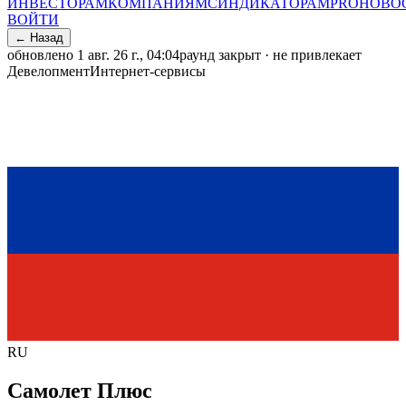
ИНВЕСТОРАМ
КОМПАНИЯМ
СИНДИКАТОРАМ
PRO
НОВО
ВОЙТИ
← Назад
обновлено
1 авг. 26 г., 04:04
раунд закрыт · не привлекает
Девелопмент
Интернет-сервисы
RU
Самолет Плюс