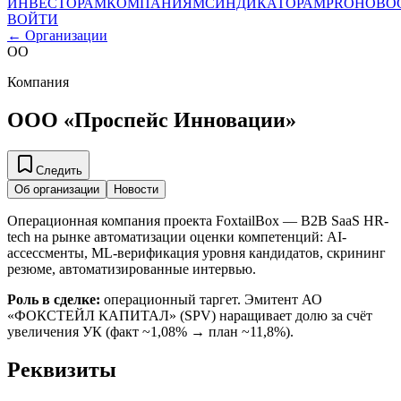
ИНВЕСТОРАМ
КОМПАНИЯМ
СИНДИКАТОРАМ
PRO
НОВО
ВОЙТИ
← Организации
ОО
Компания
ООО «Проспейс Инновации»
Следить
Об организации
Новости
Операционная компания проекта FoxtailBox — B2B SaaS HR-
tech на рынке автоматизации оценки компетенций: AI-
ассессменты, ML-верификация уровня кандидатов, скрининг
резюме, автоматизированные интервью.
Роль в сделке:
операционный таргет. Эмитент АО
«ФОКСТЕЙЛ КАПИТАЛ» (SPV) наращивает долю за счёт
увеличения УК (факт ~1,08% → план ~11,8%).
Реквизиты