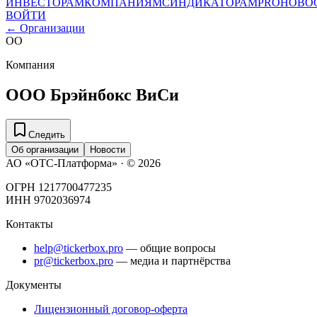
ИНВЕСТОРАМ
КОМПАНИЯМ
СИНДИКАТОРАМ
PRO
НОВО
ВОЙТИ
← Организации
ОО
Компания
ООО Брэйнбокс ВиСи
Следить
Об организации
Новости
АО «ОТС-Платформа» · ©
2026
ОГРН 1217700477235
ИНН 9702036974
Контакты
help@tickerbox.pro
— общие вопросы
pr@tickerbox.pro
— медиа и партнёрства
Документы
Лицензионный договор-оферта