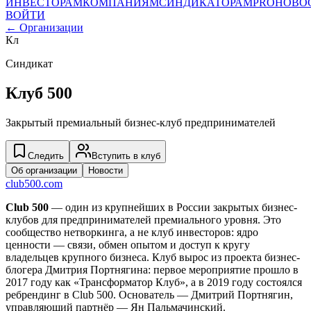
ИНВЕСТОРАМ
КОМПАНИЯМ
СИНДИКАТОРАМ
PRO
НОВО
ВОЙТИ
← Организации
Кл
Синдикат
Клуб 500
Закрытый премиальный бизнес-клуб предпринимателей
Следить
Вступить в клуб
Об организации
Новости
club500.com
Club 500
— один из крупнейших в России закрытых бизнес-
клубов для предпринимателей премиального уровня. Это
сообщество нетворкинга, а не клуб инвесторов: ядро
ценности — связи, обмен опытом и доступ к кругу
владельцев крупного бизнеса. Клуб вырос из проекта бизнес-
блогера Дмитрия Портнягина: первое мероприятие прошло в
2017 году как «Трансформатор Клуб», а в 2019 году состоялся
ребрендинг в Club 500. Основатель — Дмитрий Портнягин,
управляющий партнёр — Ян Пальмачинский.