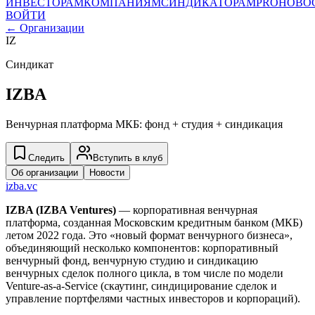
ИНВЕСТОРАМ
КОМПАНИЯМ
СИНДИКАТОРАМ
PRO
НОВО
ВОЙТИ
← Организации
IZ
Синдикат
IZBA
Венчурная платформа МКБ: фонд + студия + синдикация
Следить
Вступить в клуб
Об организации
Новости
izba.vc
IZBA (IZBA Ventures)
— корпоративная венчурная
платформа, созданная Московским кредитным банком (МКБ)
летом 2022 года. Это «новый формат венчурного бизнеса»,
объединяющий несколько компонентов: корпоративный
венчурный фонд, венчурную студию и синдикацию
венчурных сделок полного цикла, в том числе по модели
Venture-as-a-Service (скаутинг, синдицирование сделок и
управление портфелями частных инвесторов и корпораций).