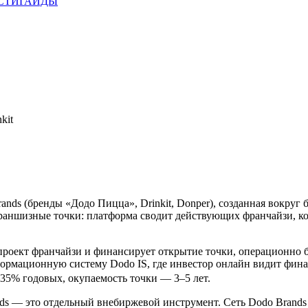
СТИ
ГАЙДЫ
kit
ds (бренды «Додо Пицца», Drinkit, Donper), созданная вокруг 
франшизные точки: платформа сводит действующих франчайзи, к
роект франчайзи и финансирует открытие точки, операционно би
формационную систему Dodo IS, где инвестор онлайн видит фин
35% годовых, окупаемость точки — 3–5 лет.
ds — это отдельный внебиржевой инструмент. Сеть Dodo Brands к