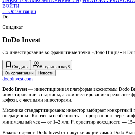
ИНВЕСТОРАМ
КОМПАНИЯМ
СИНДИКАТОРАМ
PRO
НОВО
ВОЙТИ
← Организации
Do
Синдикат
DoDo Invest
Со-инвестирование во франшизные точки «Додо Пицца» и Drin
Следить
Вступить в клуб
Об организации
Новости
dodoinvest.com
Dodo Invest
— инвестиционная платформа экосистемы Dodo Bran
инвестирование в стартапы, а со-инвестирование в реальные 
кофеен, с частными инвесторами.
Механика стандартизирована: инвестор выбирает конкретный п
операционке. Ключевая особенность — прозрачность через ин
минимальный чек — от 1–2 млн ₽, ориентир доходности — 15–
Важно отделять Dodo Invest от покупки акций самой Dodo Bran