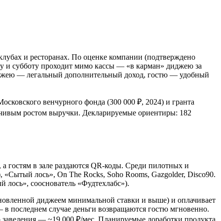
 клубах и ресторанах. По оценке компании (подтверждено
цу и субботу проходит мимо кассы — «в карман» диджею за
 диджею — легальный дополнительный доход, гостю — удобный
сковского венчурного фонда (300 000 ₽, 2024) и гранта
ойчивым ростом выручки. Декларируемые ориентиры: 182
, а гостям в зале раздаются QR-коды. Среди пилотных и
, «Сытый лось», On The Rocks, Soho Rooms, Gazgolder, Disco90.
 лось», сооснователь «Фудтехлабс»).
становленной диджеем минимальной ставки и выше) и оплачивает
 — в последнем случае деньги возвращаются гостю мгновенно.
го заведения — ~19 000 ₽/мес. Планируемые доработки продукта