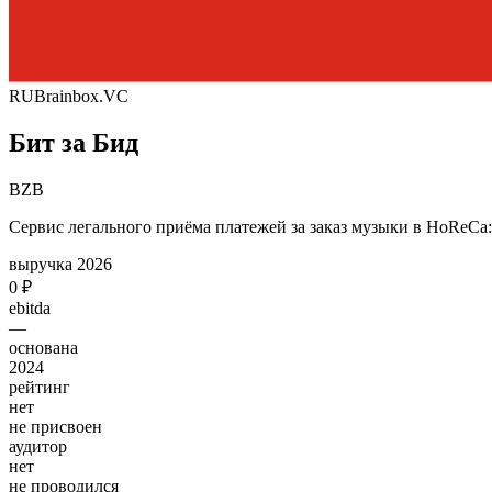
RU
Brainbox.VC
Бит за Бид
BZB
Сервис легального приёма платежей за заказ музыки в HoReCa: 
выручка 2026
0 ₽
ebitda
—
основана
2024
рейтинг
нет
не присвоен
аудитор
нет
не проводился