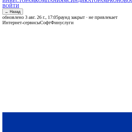
ИНВЕСТОРАМ
КОМПАНИЯМ
СИНДИКАТОРАМ
PRO
НОВО
ВОЙТИ
← Назад
обновлено
3 авг. 26 г., 17:05
раунд закрыт · не привлекает
Интернет-сервисы
Софт
Финуслуги