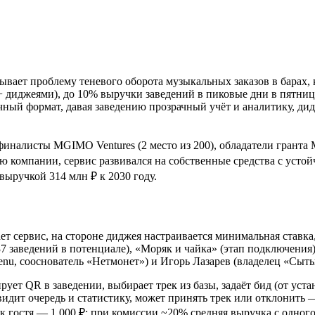
ывает проблему теневого оборота музыкальных заказов в барах,
+ диджеями), до 10% выручки заведений в пиковые дни в пятни
личный формат, давая заведению прозрачный учёт и аналитику,
алисты MGIMO Ventures (2 место из 200), обладатели гранта Мо
нию компании, сервис развивался на собственные средства с уст
выручкой 314 млн ₽ к 2030 году.
ает сервис, на стороне диджея настраивается минимальная ставка
7 заведений в потенциале), «Моряк и чайка» (этап подключения)
u, сооснователь «Нетмонет») и Игорь Лазарев (владелец «Сытый
рует QR в заведении, выбирает трек из базы, задаёт бид (от у
видит очередь и статистику, может принять трек или отклонить
ек гостя — 1 000 ₽; при комиссии ~20% средняя выручка с одно