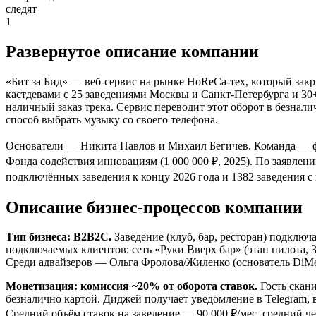
следят
1
Развернутое описание компании
«Бит за Бид» — веб-сервис на рынке HoReCa-тех, который закр
кастдевами с 25 заведениями Москвы и Санкт-Петербурга и 30
наличный заказ трека. Сервис переводит этот оборот в безна
способ выбрать музыку со своего телефона.
Основатели — Никита Павлов и Михаил Бегичев. Команда — фин
Фонда содействия инновациям (1 000 000 ₽, 2025). По заявле
подключённых заведения к концу 2026 года и 1382 заведения с 
Описание бизнес-процессов компании
Тип бизнеса: B2B2C.
Заведение (клуб, бар, ресторан) подключ
подключаемых клиентов: сеть «Руки Вверх бар» (этап пилота, 3
Среди адвайзеров — Ольга Фролова/Жиленко (основатель DiMen
Монетизация: комиссия ~20% от оборота ставок.
Гость скани
безналично картой. Диджей получает уведомление в Telegram, 
Средний объём ставок на заведение — 90 000 ₽/мес, средний ч