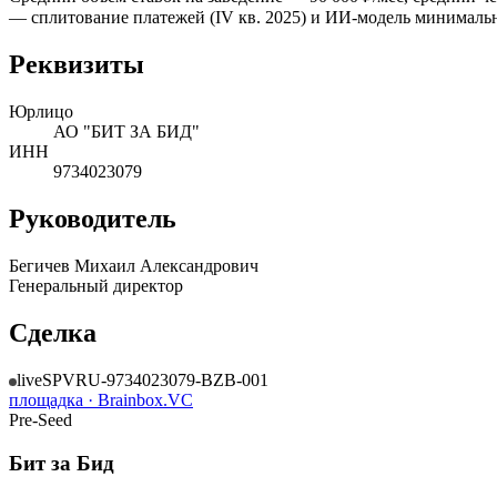
— сплитование платежей (IV кв. 2025) и ИИ-модель минимальны
Реквизиты
Юрлицо
АО "БИТ ЗА БИД"
ИНН
9734023079
Руководитель
Бегичев Михаил Александрович
Генеральный директор
Сделка
live
SPV
RU-9734023079-BZB-001
площадка ·
Brainbox.VC
Pre-Seed
Бит за Бид