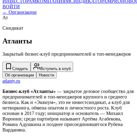
ИНВЕСТОРАМ
КОМПАНИЯМ
СИНДИКАТОРАМ
PRO
НОВО
ВОЙТИ
← Организации
Ат
Синдикат
Атланты
Закрытый бизнес-клуб предпринимателей и топ-менеджеров
Следить
Вступить в клуб
Об организации
Новости
atlanty.ru
Бизнес-клуб «Атланты»
— закрытое деловое сообщество для
предпринимателей и топ-менеджеров крупного и среднего
бизнеса. Как и «Эквиум», это не инвестсиндикат, а клуб для
нетворкинга, обмена опытом и личностного роста. Клуб
основан в 2017 году; инициатор и основатель — Михаил
Воронин; среди партнёров называют Артёма Агабекова,
Романа Адушкина и позднее присоединившегося Рубена
Варданяна.