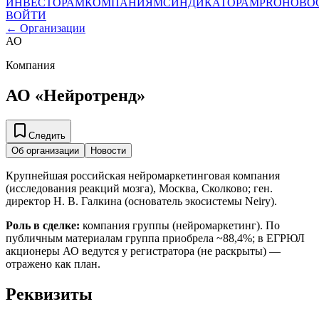
ИНВЕСТОРАМ
КОМПАНИЯМ
СИНДИКАТОРАМ
PRO
НОВО
ВОЙТИ
← Организации
АО
Компания
АО «Нейротренд»
Следить
Об организации
Новости
Крупнейшая российская нейромаркетинговая компания
(исследования реакций мозга), Москва, Сколково; ген.
директор Н. В. Галкина (основатель экосистемы Neiry).
Роль в сделке:
компания группы (нейромаркетинг). По
публичным материалам группа приобрела ~88,4%; в ЕГРЮЛ
акционеры АО ведутся у регистратора (не раскрыты) —
отражено как план.
Реквизиты