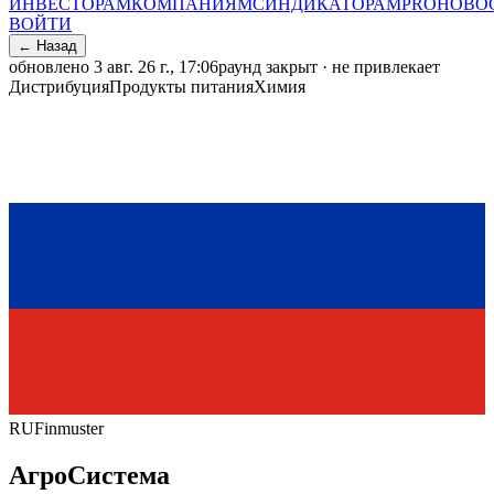
ИНВЕСТОРАМ
КОМПАНИЯМ
СИНДИКАТОРАМ
PRO
НОВО
ВОЙТИ
← Назад
обновлено
3 авг. 26 г., 17:06
раунд закрыт · не привлекает
Дистрибуция
Продукты питания
Химия
RU
Finmuster
АгроСистема