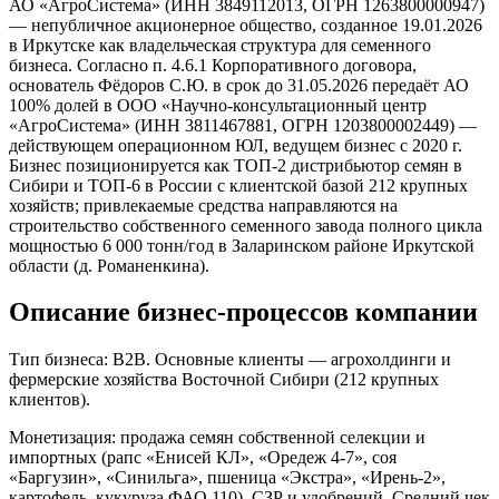
АО «АгроСистема» (ИНН 3849112013, ОГРН 1263800000947)
— непубличное акционерное общество, созданное 19.01.2026
в Иркутске как владельческая структура для семенного
бизнеса. Согласно п. 4.6.1 Корпоративного договора,
основатель Фёдоров С.Ю. в срок до 31.05.2026 передаёт АО
100% долей в ООО «Научно-консультационный центр
«АгроСистема» (ИНН 3811467881, ОГРН 1203800002449) —
действующем операционном ЮЛ, ведущем бизнес с 2020 г.
Бизнес позиционируется как ТОП-2 дистрибьютор семян в
Сибири и ТОП-6 в России с клиентской базой 212 крупных
хозяйств; привлекаемые средства направляются на
строительство собственного семенного завода полного цикла
мощностью 6 000 тонн/год в Заларинском районе Иркутской
области (д. Романенкина).
Описание бизнес-процессов компании
Тип бизнеса: B2B. Основные клиенты — агрохолдинги и
фермерские хозяйства Восточной Сибири (212 крупных
клиентов).
Монетизация: продажа семян собственной селекции и
импортных (рапс «Енисей КЛ», «Оредеж 4-7», соя
«Баргузин», «Синильга», пшеница «Экстра», «Ирень-2»,
картофель, кукуруза ФАО 110), СЗР и удобрений. Средний чек