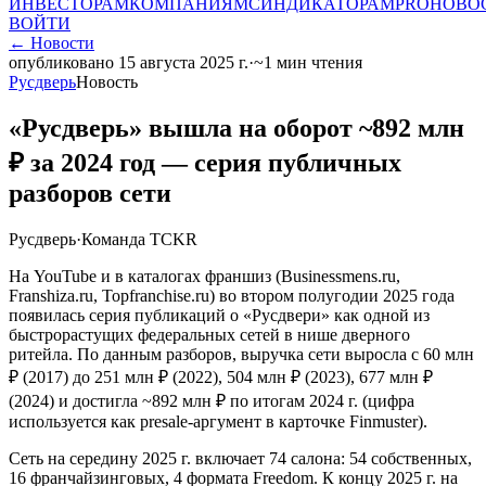
ИНВЕСТОРАМ
КОМПАНИЯМ
СИНДИКАТОРАМ
PRO
НОВО
ВОЙТИ
←
Новости
опубликовано
15 августа 2025 г.
·
~
1
мин чтения
Русдверь
Новость
«Русдверь» вышла на оборот ~892 млн
₽ за 2024 год — серия публичных
разборов сети
Русдверь
·
Команда TCKR
На YouTube и в каталогах франшиз (Businessmens.ru,
Franshiza.ru, Topfranchise.ru) во втором полугодии 2025 года
появилась серия публикаций о «Русдвери» как одной из
быстрорастущих федеральных сетей в нише дверного
ритейла. По данным разборов, выручка сети выросла с 60 млн
₽ (2017) до 251 млн ₽ (2022), 504 млн ₽ (2023), 677 млн ₽
(2024) и достигла ~892 млн ₽ по итогам 2024 г. (цифра
используется как presale-аргумент в карточке Finmuster).
Сеть на середину 2025 г. включает 74 салона: 54 собственных,
16 франчайзинговых, 4 формата Freedom. К концу 2025 г. на