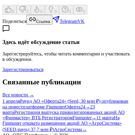
0
0
0
0
0
0
Поделиться
Telegram
VK
Ссылка
Здесь идёт обсуждение статьи
Зарегистрируйтесь, чтобы читать комментарии и участвовать
в обсуждении.
Зарегистрироваться
Связанные публикации
Все
новости
→
1 апреля
Раунд АО «Оферта24» (Seed, 30 млн ₽) опубликован
на инвестплатформе Finmuster
Оферта24
→
23
марта
Регистрация выпуска привилегированных акций АО
«Финмастер» ВТБ Регистратором
Finmuster
→
11 марта
На
Finmuster открыто размещение акций АО «АгроСистема»
(SEED-раунд 37,7 млн ₽)
АгроСистема
→