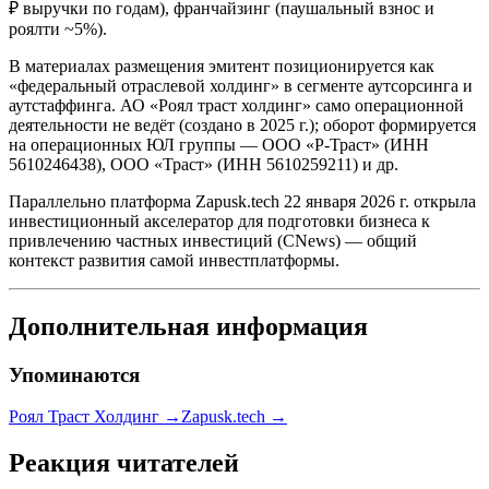
₽ выручки по годам), франчайзинг (паушальный взнос и
роялти ~5%).
В материалах размещения эмитент позиционируется как
«федеральный отраслевой холдинг» в сегменте аутсорсинга и
аутстаффинга. АО «Роял траст холдинг» само операционной
деятельности не ведёт (создано в 2025 г.); оборот формируется
на операционных ЮЛ группы — ООО «Р-Траст» (ИНН
5610246438), ООО «Траст» (ИНН 5610259211) и др.
Параллельно платформа Zapusk.tech 22 января 2026 г. открыла
инвестиционный акселератор для подготовки бизнеса к
привлечению частных инвестиций (CNews) — общий
контекст развития самой инвестплатформы.
Дополнительная информация
Упоминаются
Роял Траст Холдинг
→
Zapusk.tech
→
Реакция читателей