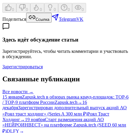
0
0
0
0
0
0
Поделиться
Telegram
VK
Ссылка
Здесь идёт обсуждение статьи
Зарегистрируйтесь, чтобы читать комментарии и участвовать
в обсуждении.
Зарегистрироваться
Связанные публикации
Все
новости
→
15 января
Zapusk.tech в обзорах рынка крауд-площадок: TOP-6
/ TOP-9 платформ России
Zapusk.tech
→
16
декабря
Зарегистрирован дополнительный выпуск акций АО
«Роял траст холдинг» (Series A 300 млн ₽)
Роял Траст
Холдинг
→
19 ноября
Старт размещения акций АО
«НЕЙРОИНВЕСТ» на платформе Zapusk.tech (SEED 60 млн
₽)
DLFY
→