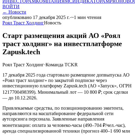
ИНВЕСТОРАМ
КОМПАНИЯМ
СИНДИКАТОРАМ
PRO
НОВО
ВОЙТИ
←
Новости
опубликовано
17 декабря 2025 г.
·
~
1
мин чтения
Роял Траст Холдинг
Новость
Старт размещения акций АО «Роял
траст холдинг» на инвестплатформе
Zapusk.tech
Роял Траст Холдинг
·
Команда TCKR
17 декабря 2025 года стартовало размещение допвыпуска АО
«Роял траст холдинг» по закрытой подписке через
инвестиционную платформу Zapusk.tech (АО «Запуск», ОГРН
1217700498399). Минимальный лот — 10 800 ₽; срок сделки
— до 10.12.2026.
Привлекаемые средства, по позиционированию эмитента,
направляются на масштабирование федеральной сети
аутсорсинга персонала. Заявленные направления
монетизации: оплата за человеко-часы (490–704 ₽/чел.-час),
аренда специализированной техники (прогноз 400–1 690 млн