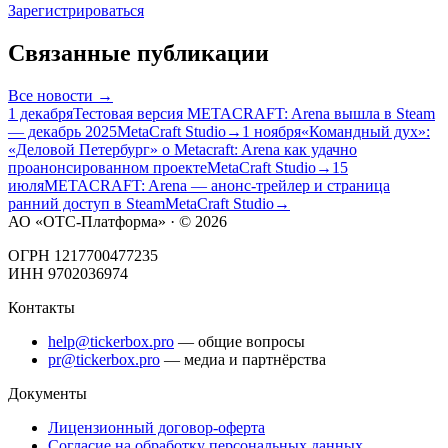
Зарегистрироваться
Связанные публикации
Все
новости
→
1 декабря
Тестовая версия METACRAFT: Arena вышла в Steam
— декабрь 2025
MetaCraft Studio
→
1 ноября
«Командный дух»:
«Деловой Петербург» о Metacraft: Arena как удачно
проанонсированном проекте
MetaCraft Studio
→
15
июля
METACRAFT: Arena — анонс-трейлер и страница
ранний доступ в Steam
MetaCraft Studio
→
АО «ОТС-Платформа» · ©
2026
ОГРН 1217700477235
ИНН 9702036974
Контакты
help@tickerbox.pro
— общие вопросы
pr@tickerbox.pro
— медиа и партнёрства
Документы
Лицензионный договор-оферта
Согласие на обработку персональных данных