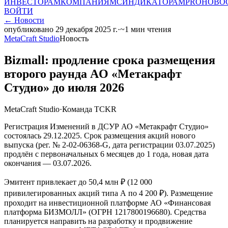
ИНВЕСТОРАМ
КОМПАНИЯМ
СИНДИКАТОРАМ
PRO
НОВО
ВОЙТИ
←
Новости
опубликовано
29 декабря 2025 г.
·
~
1
мин чтения
MetaCraft Studio
Новость
Bizmall: продление срока размещения
второго раунда AO «Метакрафт
Студио» до июля 2026
MetaCraft Studio
·
Команда TCKR
Регистрация Изменений в ДСУР АО «Метакрафт Студио»
состоялась 29.12.2025. Срок размещения акций нового
выпуска (рег. № 2-02-06368-G, дата регистрации 03.07.2025)
продлён с первоначальных 6 месяцев до 1 года, новая дата
окончания — 03.07.2026.
Эмитент привлекает до 50,4 млн ₽ (12 000
привилегированных акций типа А по 4 200 ₽). Размещение
проходит на инвестиционной платформе АО «Финансовая
платформа БИЗМОЛЛ» (ОГРН 1217800196680). Средства
планируется направить на разработку и продвижение