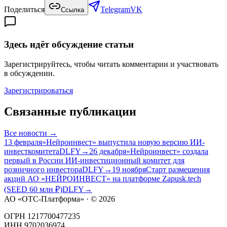
Поделиться
Telegram
VK
Ссылка
Здесь идёт обсуждение статьи
Зарегистрируйтесь, чтобы читать комментарии и участвовать
в обсуждении.
Зарегистрироваться
Связанные публикации
Все
новости
→
13 февраля
«Нейроинвест» выпустила новую версию ИИ-
инвесткомитета
DLFY
→
26 декабря
«Нейроинвест» создала
первый в России ИИ-инвестиционный комитет для
розничного инвестора
DLFY
→
19 ноября
Старт размещения
акций АО «НЕЙРОИНВЕСТ» на платформе Zapusk.tech
(SEED 60 млн ₽)
DLFY
→
АО «ОТС-Платформа» · ©
2026
ОГРН 1217700477235
ИНН 9702036974