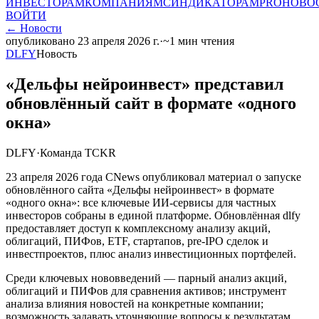
ИНВЕСТОРАМ
КОМПАНИЯМ
СИНДИКАТОРАМ
PRO
НОВО
ВОЙТИ
←
Новости
опубликовано
23 апреля 2026 г.
·
~
1
мин чтения
DLFY
Новость
«Дельфы нейроинвест» представил
обновлённый сайт в формате «одного
окна»
DLFY
·
Команда TCKR
23 апреля 2026 года CNews опубликовал материал о запуске
обновлённого сайта «Дельфы нейроинвест» в формате
«одного окна»: все ключевые ИИ-сервисы для частных
инвесторов собраны в единой платформе. Обновлённая dlfy
предоставляет доступ к комплексному анализу акций,
облигаций, ПИФов, ETF, стартапов, pre-IPO сделок и
инвестпроектов, плюс анализ инвестиционных портфелей.
Среди ключевых нововведений — парный анализ акций,
облигаций и ПИФов для сравнения активов; инструмент
анализа влияния новостей на конкретные компании;
возможность задавать уточняющие вопросы к результатам