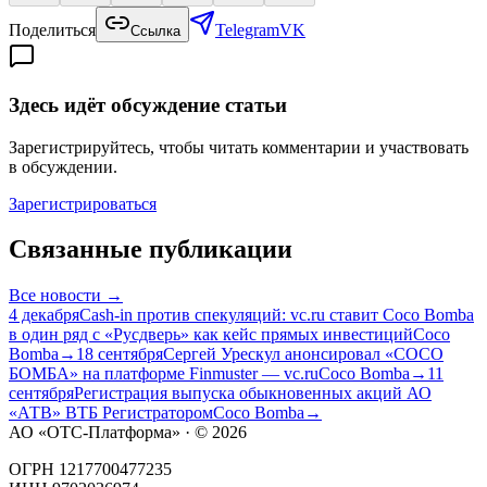
Поделиться
Telegram
VK
Ссылка
Здесь идёт обсуждение статьи
Зарегистрируйтесь, чтобы читать комментарии и участвовать
в обсуждении.
Зарегистрироваться
Связанные публикации
Все
новости
→
4 декабря
Cash-in против спекуляций: vc.ru ставит Coco Bomba
в один ряд с «Русдверь» как кейс прямых инвестиций
Coco
Bomba
→
18 сентября
Сергей Урескул анонсировал «COCO
БОМБА» на платформе Finmuster — vc.ru
Coco Bomba
→
11
сентября
Регистрация выпуска обыкновенных акций АО
«АТВ» ВТБ Регистратором
Coco Bomba
→
АО «ОТС-Платформа» · ©
2026
ОГРН 1217700477235