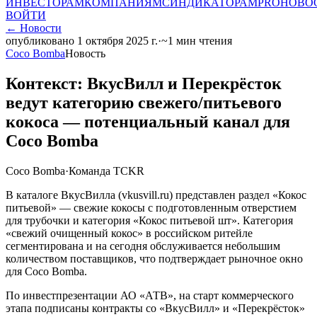
ИНВЕСТОРАМ
КОМПАНИЯМ
СИНДИКАТОРАМ
PRO
НОВО
ВОЙТИ
←
Новости
опубликовано
1 октября 2025 г.
·
~
1
мин чтения
Coco Bomba
Новость
Контекст: ВкусВилл и Перекрёсток
ведут категорию свежего/питьевого
кокоса — потенциальный канал для
Coco Bomba
Coco Bomba
·
Команда TCKR
В каталоге ВкусВилла (vkusvill.ru) представлен раздел «Кокос
питьевой» — свежие кокосы с подготовленным отверстием
для трубочки и категория «Кокос питьевой шт». Категория
«свежий очищенный кокос» в российском ритейле
сегментирована и на сегодня обслуживается небольшим
количеством поставщиков, что подтверждает рыночное окно
для Coco Bomba.
По инвестпрезентации АО «АТВ», на старт коммерческого
этапа подписаны контракты со «ВкусВилл» и «Перекрёсток»