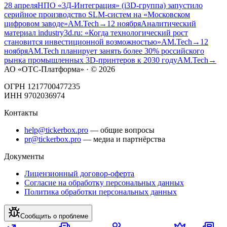
28 апреля
НПО «3Д-Интеграция» (i3D-группа) запустило
серийное производство SLM-систем на «Московском
цифровом заводе»
AM.Tech
→
12 ноября
Аналитический
материал industry3d.ru: «Когда технологический рост
становится инвестиционной возможностью»
AM.Tech
→
12
ноября
AM.Tech планирует занять более 30% российского
рынка промышленных 3D-принтеров к 2030 году
AM.Tech
→
АО «ОТС-Платформа» · ©
2026
ОГРН 1217700477235
ИНН 9702036974
Контакты
help@tickerbox.pro
— общие вопросы
pr@tickerbox.pro
— медиа и партнёрства
Документы
Лицензионный договор-оферта
Согласие на обработку персональных данных
Политика обработки персональных данных
Сообщить о проблеме