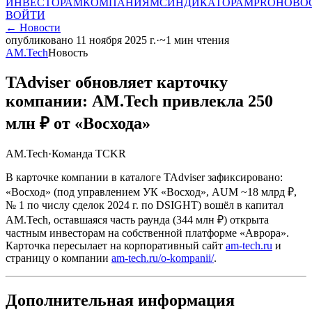
ИНВЕСТОРАМ
КОМПАНИЯМ
СИНДИКАТОРАМ
PRO
НОВО
ВОЙТИ
←
Новости
опубликовано
11 ноября 2025 г.
·
~
1
мин чтения
AM.Tech
Новость
TAdviser обновляет карточку
компании: AM.Tech привлекла 250
млн ₽ от «Восхода»
AM.Tech
·
Команда TCKR
В карточке компании в каталоге TAdviser зафиксировано:
«Восход» (под управлением УК «Восход», AUM ~18 млрд ₽,
№ 1 по числу сделок 2024 г. по DSIGHT) вошёл в капитал
AM.Tech, оставшаяся часть раунда (344 млн ₽) открыта
частным инвесторам на собственной платформе «Аврора».
Карточка пересылает на корпоративный сайт
am-tech.ru
и
страницу о компании
am-tech.ru/o-kompanii/
.
Дополнительная информация