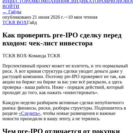
ИНВЕСТОРАМ
КОМПАНИЯМ
СИНДИКАТОРАМ
PRO
НОВО
ВОЙТИ
←
Гайды
опубликовано
21 июня 2026 г.
·
~
10
мин чтения
TCKR BOX
Гайд
Как проверить pre-IPO сделку перед
входом: чек-лист инвестора
TCKR BOX
·
Команда TCKR
Перспективный проект может не взлететь, и это нормальный
риск. А вот кривая структура сделки уводит деньги даже у
растущей компании. Поэтому pre-IPO проверяют не так, как
акции на бирже: на бирже за вас уже всё раскрыли, а здесь
проверка - ваша работа. Ниже - порядок действий, который
проходят до того, как нажать «инвестировать».
Каждую неделю разбираем активные сделки непубличного
рынка: финансы, риски, разборы структуры. Подпишитесь в
разделе
«Следить»
, чтобы новые размещения и важные
новости приходили в вашу ленту, а не терялись.
Чем pre-IPO отличается от покупки