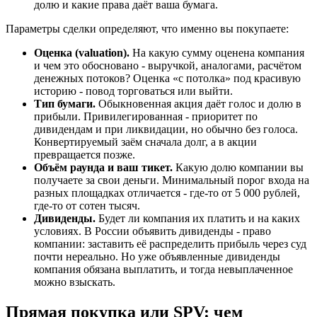
долю и какие права даёт ваша бумага.
Параметры сделки определяют, что именно вы покупаете:
Оценка (valuation).
На какую сумму оценена компания
и чем это обосновано - выручкой, аналогами, расчётом
денежных потоков? Оценка «с потолка» под красивую
историю - повод торговаться или выйти.
Тип бумаги.
Обыкновенная акция даёт голос и долю в
прибыли. Привилегированная - приоритет по
дивидендам и при ликвидации, но обычно без голоса.
Конвертируемый заём сначала долг, а в акции
превращается позже.
Объём раунда и ваш тикет.
Какую долю компании вы
получаете за свои деньги. Минимальный порог входа на
разных площадках отличается - где-то от 5 000 рублей,
где-то от сотен тысяч.
Дивиденды.
Будет ли компания их платить и на каких
условиях. В России объявить дивиденды - право
компании: заставить её распределить прибыль через суд
почти нереально. Но уже объявленные дивиденды
компания обязана выплатить, и тогда невыплаченное
можно взыскать.
Прямая покупка или SPV: чем