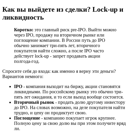
Как вы выйдете из сделки? Lock-up и
ликвидность
Коротко:
это главный риск pre-IPO. Выйти можно
через IPO, продажу на вторичном рынке или
поглощение компании. В России путь до IPO
обычно занимает три-пять лет, вторичного
покупателя найти сложно, а после IPO часто
действует lock-up - запрет продавать акции
полгода-год.
Спросите себя до входа: как именно я верну эти деньги?
Вариантов немного:
IPO
- компания выходит на биржу, акции становятся
ликвидными. По российскому рынку это обычно три-
пять лет ожидания, и то если выход вообще состоится.
Вторичный рынок
- продать долю другому инвестору
до IPO. На словах возможно, на деле покупателя найти
трудно, и цену он продиктует свою.
Поглощение
- компанию покупает игрок крупнее.
Полную цену за свою долю вы при этом получите вряд
ли.