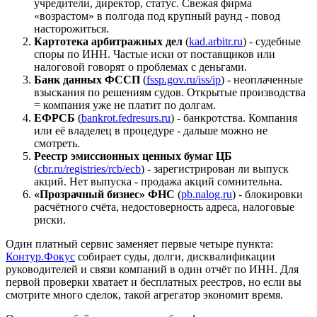
учредители, директор, статус. Свежая фирма
«возрастом» в полгода под крупный раунд - повод
насторожиться.
Картотека арбитражных дел
(
kad.arbitr.ru
) - судебные
споры по ИНН. Частые иски от поставщиков или
налоговой говорят о проблемах с деньгами.
Банк данных ФССП
(
fssp.gov.ru/iss/ip
) - неоплаченные
взыскания по решениям судов. Открытые производства
= компания уже не платит по долгам.
ЕФРСБ
(
bankrot.fedresurs.ru
) - банкротства. Компания
или её владелец в процедуре - дальше можно не
смотреть.
Реестр эмиссионных ценных бумаг ЦБ
(
cbr.ru/registries/rcb/ecb
) - зарегистрирован ли выпуск
акций. Нет выпуска - продажа акций сомнительна.
«Прозрачный бизнес» ФНС
(
pb.nalog.ru
) - блокировки
расчётного счёта, недостоверность адреса, налоговые
риски.
Один платный сервис заменяет первые четыре пункта:
Контур.Фокус
собирает суды, долги, дисквалификации
руководителей и связи компаний в один отчёт по ИНН. Для
первой проверки хватает и бесплатных реестров, но если вы
смотрите много сделок, такой агрегатор экономит время.