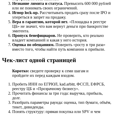
Незнание лимита и статуса.
Превысить 600 000 рублей
или не понимать своих ограничений.
Игнор lock-up.
Рассчитывать продать сразу после IPO и
упереться в запрет на продажу.
Вера в гарантию, которой нет.
«Площадка в реестре
ЦБ» не значит, что вам вернут деньги при банкротстве
эмитента.
Пропуск бенефициаров.
Не проверить, кто реально
владеет компанией и какая у него история.
Оценка по обещаниям.
Поверить «росту в три раза»
вместо того, чтобы найти путь компании к прибыли.
Чек-лист одной страницей
Коротко:
сведите проверку к семи шагам и
пройдите их перед каждым входом.
Пробить ИНН по ЕГРЮЛ, kad.arbitr, ФССП, ЕФРСБ,
реестру ЦБ и «Прозрачному бизнесу».
Прочитать финансы за три года: выручка, прибыль,
долг.
Разобрать параметры раунда: оценка, тип бумаги, объём,
тикет, дивиденды.
Понять структуру: прямая покупка или SPV и чем