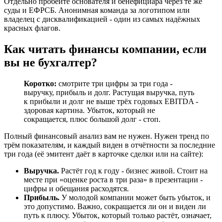
Отдельно пробейте основателя и бенефициара через те же
суды и ЕФРСБ. Анонимная команда за логотипом или
владелец с дисквалификацией - один из самых надёжных
красных флагов.
Как читать финансы компании, если
вы не бухгалтер?
Коротко:
смотрите три цифры за три года -
выручку, прибыль и долг. Растущая выручка, путь
к прибыли и долг не выше трёх годовых EBITDA -
здоровая картина. Убыток, который не
сокращается, плюс большой долг - стоп.
Полный финансовый анализ вам не нужен. Нужен тренд по
трём показателям, и каждый виден в отчётности за последние
три года (её эмитент даёт в карточке сделки или на сайте):
Выручка.
Растёт год к году - бизнес живой. Стоит на
месте при «оценке роста в три раза» в презентации -
цифры и обещания расходятся.
Прибыль.
У молодой компании может быть убыток, и
это допустимо. Важно, сокращается ли он и виден ли
путь к плюсу. Убыток, который только растёт, означает,