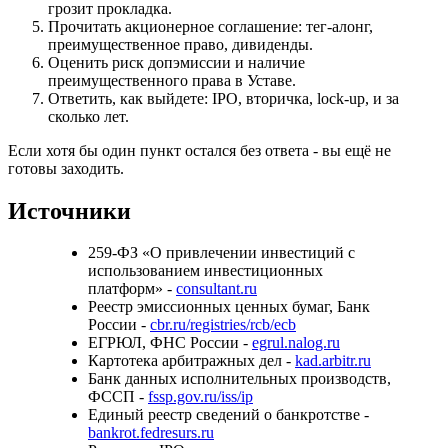
грозит прокладка.
Прочитать акционерное соглашение: тег-алонг,
преимущественное право, дивиденды.
Оценить риск допэмиссии и наличие
преимущественного права в Уставе.
Ответить, как выйдете: IPO, вторичка, lock-up, и за
сколько лет.
Если хотя бы один пункт остался без ответа - вы ещё не
готовы заходить.
Источники
259-ФЗ «О привлечении инвестиций с
использованием инвестиционных
платформ» -
consultant.ru
Реестр эмиссионных ценных бумаг, Банк
России -
cbr.ru/registries/rcb/ecb
ЕГРЮЛ, ФНС России -
egrul.nalog.ru
Картотека арбитражных дел -
kad.arbitr.ru
Банк данных исполнительных производств,
ФССП -
fssp.gov.ru/iss/ip
Единый реестр сведений о банкротстве -
bankrot.fedresurs.ru