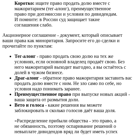
Коротко:
ищите право продать долю вместе с
мажоритарием (тег-алонг), преимущественное
право при допэмиссии и условия по дивидендам.
И помните: в России суд защищает такие
соглашения слабо.
Акционерное соглашение - документ, который описывает
ваши права как миноритария. Запросите его до сделки и
прочитайте по пунктам:
Тег-алонг
- право продать свою долю на тех же
условиях, если основной владелец продаёт свою. Без
него мажоритарий выходит выгодно, а вы остаётесь с
долей в чужом бизнесе.
Драг-алонг
- обратное право мажоритария заставить вас
продать долю вместе с ним. Не зло само по себе, но
условия надо понимать заранее.
Преимущественное право
при выпуске новых акций -
ваша защита от размытия доли.
Вето и голоса
- какие решения вы можете
заблокировать и сколько голосов даёт ваша доля.
«Распределение прибыли общества - это право, а
не обязанность, поэтому оспаривание решений о
невыплате дивидендов вряд ли будет иметь успех