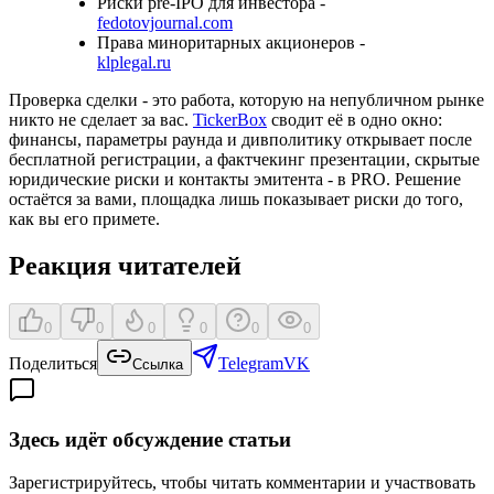
Риски pre-IPO для инвестора -
fedotovjournal.com
Права миноритарных акционеров -
klplegal.ru
Проверка сделки - это работа, которую на непубличном рынке
никто не сделает за вас.
TickerBox
сводит её в одно окно:
финансы, параметры раунда и дивполитику открывает после
бесплатной регистрации, а фактчекинг презентации, скрытые
юридические риски и контакты эмитента - в PRO. Решение
остаётся за вами, площадка лишь показывает риски до того,
как вы его примете.
Реакция читателей
0
0
0
0
0
0
Поделиться
Telegram
VK
Ссылка
Здесь идёт обсуждение статьи
Зарегистрируйтесь, чтобы читать комментарии и участвовать