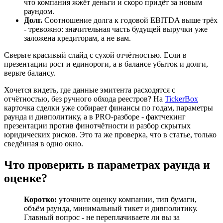
что компания жжёт деньги и скоро придёт за новым
раундом.
Долг.
Соотношение долга к годовой EBITDA выше трёх
- тревожно: значительная часть будущей выручки уже
заложена кредиторам, а не вам.
Сверьте красивый слайд с сухой отчётностью. Если в
презентации рост и единороги, а в балансе убыток и долги,
верьте балансу.
Хочется видеть, где данные эмитента расходятся с
отчётностью, без ручного обхода реестров? На
TickerBox
карточка сделки уже собирает финансы по годам, параметры
раунда и дивполитику, а в PRO-разборе - фактчекинг
презентации против финотчётности и разбор скрытых
юридических рисков. Это та же проверка, что в статье, только
сведённая в одно окно.
Что проверить в параметрах раунда и
оценке?
Коротко:
уточните оценку компании, тип бумаги,
объём раунда, минимальный тикет и дивполитику.
Главный вопрос - не переплачиваете ли вы за